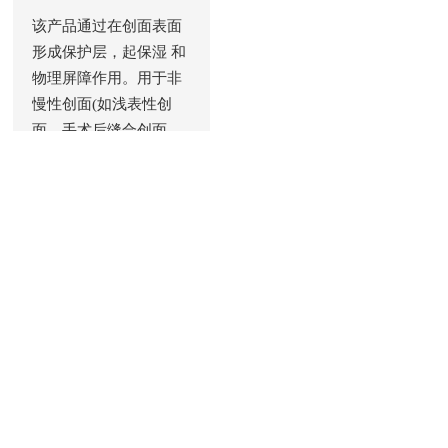
该产品通过在创面表面
形成保护层，起保湿 和
物理屏障作用。用于非
慢性创面(如浅表性创
面、手术后缝合创面、
机械创伤、小创口、擦
伤、切割伤创面、穿刺
器械的穿刺部位、I度或
浅Ⅱ 度的烧烫伤创面、
激光/光子/果酸换肤/微
整形 术后创面)及周围皮
肤的护理，为创面愈合
提供微环境。