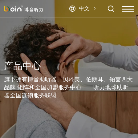
中文
产品中心
旗下拥有博音助听器、贝聆美、伯朗耳、铂茵四大
品牌 矩阵和全国加盟服务中心——听力地球助听
器全国连锁服务联盟