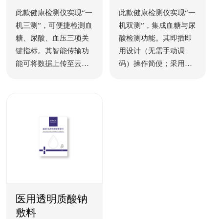
此款健康检测仪实现“一
此款健康检测仪实现“一
机三测”，可便捷检测血
机双测”，集成血糖与尿
糖、尿酸、血压三项关
酸检测功能。其即插即
键指标。其智能传输功
用设计（无需手动调
能可将数据上传至云端
码）操作简便；采用微
或智能设备，便于长期
量采血与自动吸样技
追踪分析健康趋势。特
术，创口小、痛感低。
别配备大声语音播报功
配备进口芯片保障快速
能，为老年人及视力不
精准测量；检测数据自
佳用户提供便利，实时
动分组储存，历史记录
播报结果。产品小巧便
清晰可查，便于追踪健
携，适合家庭日常监测
康趋势。
及外出使用。
医用透明质酸钠
敷料