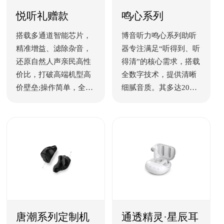
悦听礼赠款
鸣心系列
搭载多通道智能芯片，
博音听力鸣心系列助听
精准增益、滤除杂音，
器专注满足“听得到、听
还原自然人声亲民高性
得清”的核心需求，搭载
价比，打破高端机型高
全数字技术，提供清晰
价壁垒;操作简单，全场
细腻音质。其多达20个
景适配日常聆听需求。
独立可调通道细致处理
声音，保留真实言语细
节，显著提升聆听清晰
度与对话理解力。系列
产品（除100等级外）具
备瞬时噪音阻断功能，
有效消除突发噪声干扰
（好听不吵），以及风
噪阻断功能，提升户外
唐潮系列定制机
通透精灵·星辰耳
强风环境（如骑车）下