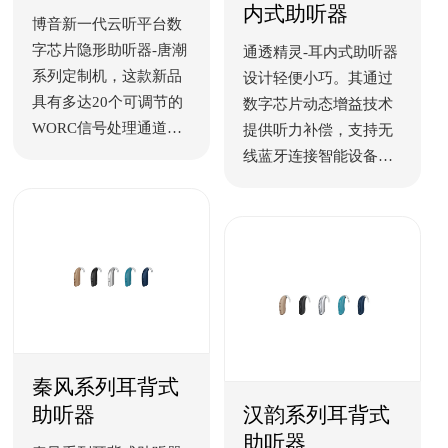
内式助听器
的聆听舒适度，助您轻
博音新一代云听平台数
松交流，全情投入对
字芯片隐形助听器-唐潮
通透精灵-耳内式助听器
话。
系列定制机，这款新品
设计轻便小巧。其通过
具有多达20个可调节的
数字芯片动态增益技术
WORC信号处理通道，
提供听力补偿，支持无
支持多种提示音调整，
线蓝牙连接智能设备，
并提供瞬时噪音阻断和
并可利用按键进行无线
风噪阻断功能。
遥控操作。
秦风系列耳背式
助听器
汉韵系列耳背式
助听器