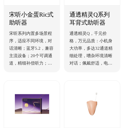
宋听小金蛋Ric式
通透精灵Q系列
助听器
耳背式助听器
宋听系列内置多场景程
通透精灵Q，千元价
序，适应不同环境，对
格，万元品质：小机身
话清晰；蓝牙5.2，兼容
大功率，多达32通道精
主流设备；20个可调通
细处理，嘈杂环境清晰
道，精细补偿听力；透
对话；佩戴舒适，电池
明充电仓，电量可见；
持久，操作简单，老人
自适应降噪，嘈杂户外
省心。普及普惠系列，
亦能专注聆听。
让专业助听器进入千家
万户