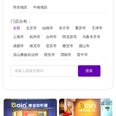
华东地区
中南地区
门店分布：
全部
北京市
仙桃市
东方市
重庆市
天津市
上海市
杭州市
台州市
阿克苏市
乌鲁木齐市
成都市
南充市
宜宾市
雅安市
眉山市
凉山彝族自治州
西安市
渭南市
晋中市
长治市
运城市
临汾市
吕梁市
淄博市
济南市
德州市
枣庄市
烟台市
威海市
潍坊市
泰安市
青岛市
临沂市
海东地区
海西蒙古族藏族自治州
西宁市
呼和浩特市
鄂尔多斯市
赤峰市
包头市
锦州市
抚顺市
大连市
朝阳市
沈阳市
赣州市
南昌市