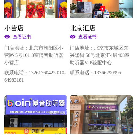
宜春市
常州市
南京市
南通市
无锡市
泰州市
苏州市
长春市
白城市
延边朝鲜族自治州
松原市
怀化市
衡阳市
小营店
北京汇店
郴州市
长沙市
常德市
株洲市
永州市
查看证书
查看证书
岳阳市
邵阳市
娄底市
宜昌市
武汉市
门店地址：
北京市朝阳区小
门店地址：
北京市东城区东
佳木斯市
哈尔滨市
大庆市
伊春市
驻马店市
营路 5号101-3室博音助听器
兴隆街 58号北京汇4层408室
小营店
助听器VIP验配中心
开封市
焦作市
鹤壁市
安阳市
郑州市
联系电话：
13261760425 010-
联系电话：
13366290995
南阳市
商丘市
信阳市
新乡市
邯郸市
64983181
衡水市
承德市
沧州市
保定市
张家口市
唐山市
石家庄市
秦皇岛市
廊坊市
海口市
贵阳市
南宁市
广州市
佛山市
东莞市
肇庆市
云浮市
韶关市
深圳市
汕头市
梅州市
兰州市
福州市
宁德市
南平市