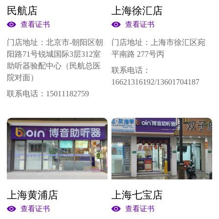
莆田市
漳州市
厦门市
泉州市
三明市
民航店
上海徐汇店
龙岩市
淮南市
黄山市
重庆
查看证书
查看证书
门店地址：
北京市-朝阳区朝
门店地址：
上海市徐汇区宛
阳路71号锐城国际3层312室
平南路 277号丙
助听器验配中心（民航总医
联系电话：
院对面）
16621316192/13601704187
联系电话：
15011182759
上海黄浦店
上海七宝店
查看证书
查看证书