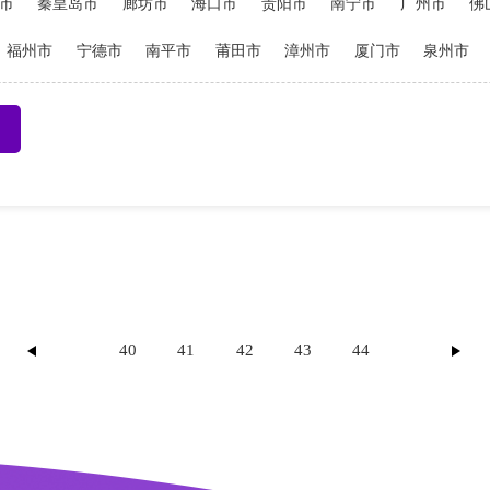
市
秦皇岛市
廊坊市
海口市
贵阳市
南宁市
广州市
佛
福州市
宁德市
南平市
莆田市
漳州市
厦门市
泉州市
40
41
42
43
44