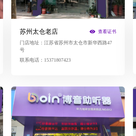
苏州太仓老店
查看证书
门店地址：
江苏省苏州市太仓市新华西路47
号
联系电话：
15371807423