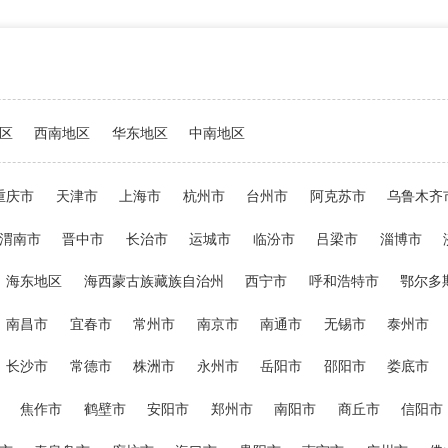
区
西南地区
华东地区
中南地区
重庆市
天津市
上海市
杭州市
台州市
阿克苏市
乌鲁木齐
渭南市
晋中市
长治市
运城市
临汾市
吕梁市
淄博市
海东地区
海西蒙古族藏族自治州
西宁市
呼和浩特市
鄂尔多
南昌市
宜春市
常州市
南京市
南通市
无锡市
泰州市
长沙市
常德市
株洲市
永州市
岳阳市
邵阳市
娄底市
焦作市
鹤壁市
安阳市
郑州市
南阳市
商丘市
信阳市