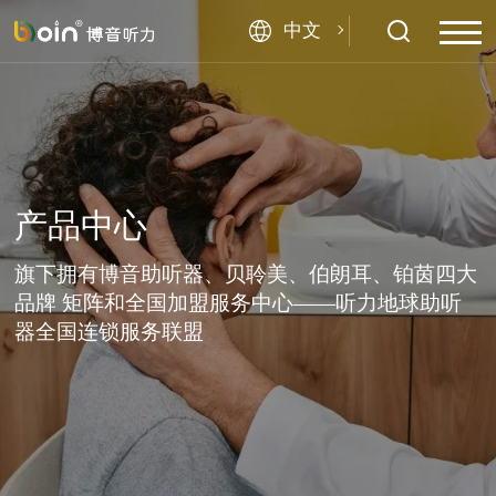
中文
产品中心
旗下拥有博音助听器、贝聆美、伯朗耳、铂茵四大
品牌 矩阵和全国加盟服务中心——听力地球助听
器全国连锁服务联盟