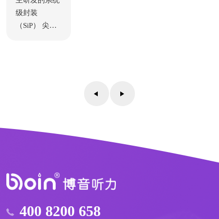
级封装
（SiP） 尖端
产品，高度集
成助听器专用
芯片、蓝牙模
块及电声学应
用核心组件，
实现极致小型
化与超高功能
集成度。它提
供芯片-算法-
验配软件-编
程器全套解决
方案，显著降
低研发生产成
本与技术门
400 8200 658
槛。该芯片全