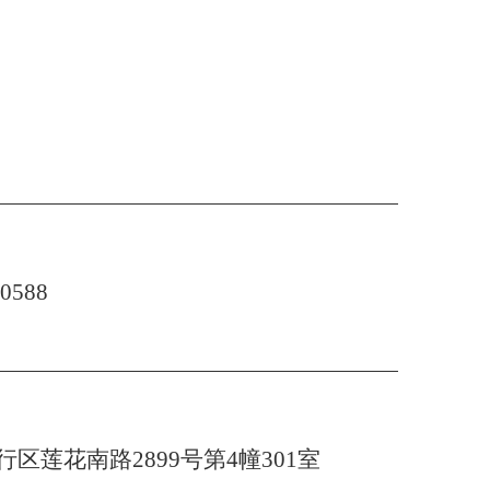
：
 0588
：
区莲花南路2899号第4幢301室