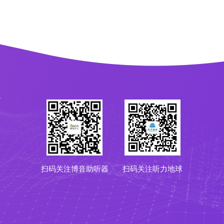
扫码关注博音助听器
扫码关注听力地球