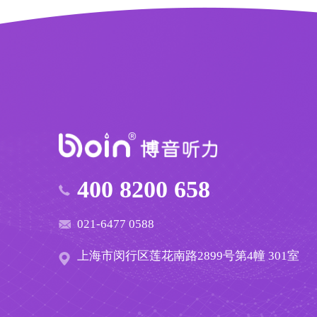
400 8200 658
021-6477 0588
上海市闵行区莲花南路2899号第4幢 301室