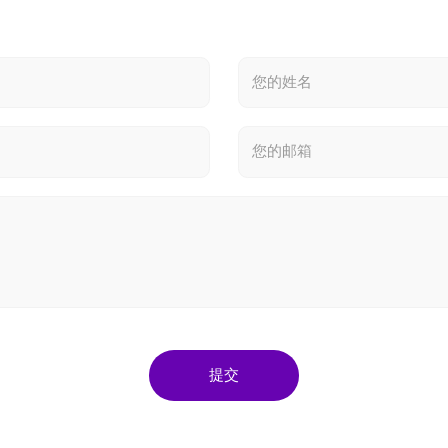
您的姓名
您的邮箱