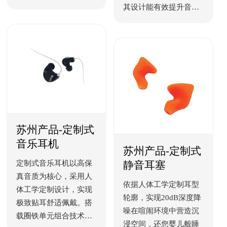
听力健康。小巧便携设
其设计能有效提升音
计，可轻松收纳，随时
质、降低声反馈干扰。
取用，为睡眠、学习、
通用性强，广泛适配各
工作等场景提供即时噪
种耳道形态及受话器型
音防护。
号，选配更省心。
苏州产品-定制式
音乐耳机
苏州产品-定制式
定制式音乐耳机以高保
静音耳塞
真音质为核心，采用人
依据人体工学定制耳型
体工学定制设计，实现
轮廓，实现20dB深度降
极致贴耳舒适佩戴。搭
噪在喧闹环境中营造沉
载圈铁单元组合技术，
浸空间，还您婴儿般睡