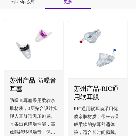
云听sip芯片
更多
苏州产品-防噪音
苏州产品-RIC通
耳塞
用软耳膜
防噪音耳塞采用柔软亲
肤材质，3层贴合设计实
RIC通用软耳膜采用优
现入耳舒适无压迫感。
质亲肤材质，带来云朵
具备出色降噪性能，高
般柔软的贴耳舒适体
效隔绝环境噪音，保护
验，适合长时间佩戴。