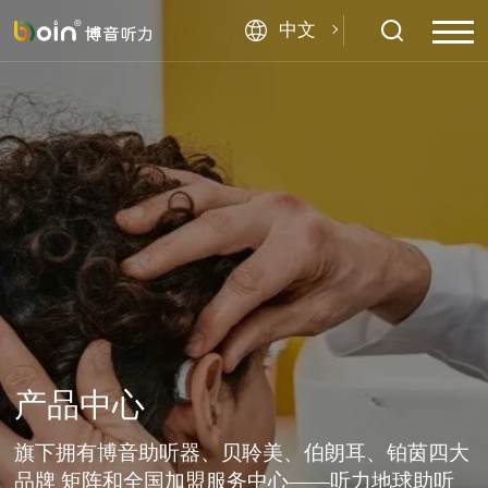
中文
产品中心
旗下拥有博音助听器、贝聆美、伯朗耳、铂茵四大
品牌 矩阵和全国加盟服务中心——听力地球助听