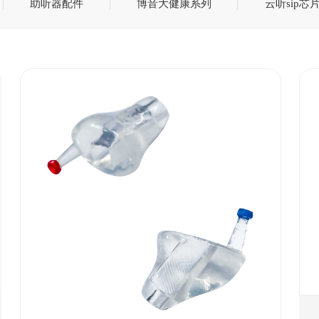
助听器配件
博音大健康系列
云听sip芯