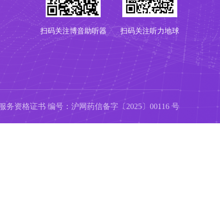
扫码关注博音助听器
扫码关注听力地球
务资格证书 编号：沪网药信备字〔2025〕00116 号