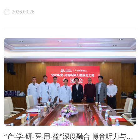
2026.03.26
“产-学-研-医-用-益”深度融合 博音听力与复旦大学附属眼耳鼻喉科医院探索听力健康新范式