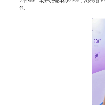
四代
Max
、耳挂式智能耳机
BoPods
，以及最新上
伐。