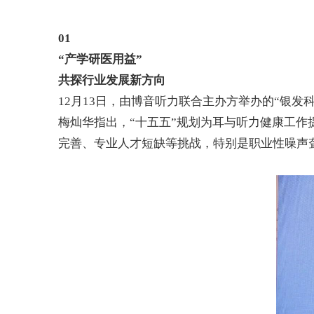
01
“
产学研医用益
”
共探行业发展新方向
12
月
13
日，由博音听力联合主办方举办的
“
银发
梅灿华指出，
“
十五五
”
规划为耳与听力健康工作
完善、专业人才短缺等挑战，特别是职业性噪声