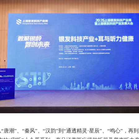
从
“
唐潮
”
、
“
秦风
”
、
“
汉韵
”
到
“
通透精灵
·
星辰
”
、
“
鸣心
”
，再到