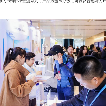
市的
“
宋听
”
小金蛋系列，产品涵盖医疗级助听器及普惠听力