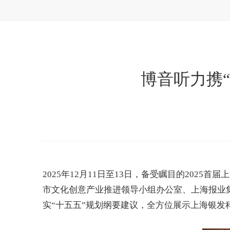
博音听力携
2025
年
12
月
11
日至
13
日，备受瞩目的
2025
首届上
市文化创意产业推进领导小组办公室、上海报业
实
“
十五五
”
规划纲要建议，全方位展示上海银发