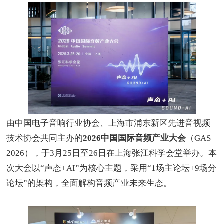
由中国电子音响行业协会、上海市浦东新区先进音视频
技术协会共同主办的
2026
中国国际音频产业大会
（
GAS
2026
），于
3
月
25
日至
26
日在上海张江科学会堂举办。本
次大会以
“
声态
+AI”
为核心主题，采用
“1
场主论坛
+9
场分
论坛
”
的架构，全面解构音频产业未来生态。