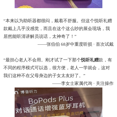
“
本来以为助听器都很闷，戴着不舒服。但这个悦听礼赠
款戴上几乎没感觉，而且在这个这么吵的展会现场，我
居然能听清讲解员说话，太神奇了！
”
——
张伯伯
68
岁中重度听损
·
首次试戴
“
最担心老人不会用。刚才试了一下那个
悦听礼赠
款，有
不同的程序模式可以选，很方便，老人一学就会，这对
我们这种不在父母身边的子女太友好了。
”
——
李女士家属代询
·
关注操作