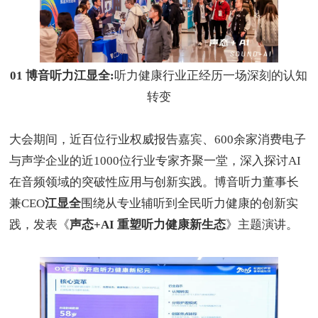
01
博音听力江显全:
听力健康行业正经历一场深刻的认知
转变
大会期间，近百位行业权威报告嘉宾、
600
余家消费电子
与声学企业的近
1000
位行业专家齐聚一堂，深入探讨
AI
在音频领域的突破性应用与创新实践。博音听力董事长
兼
CEO
江显全
围绕从专业辅听到全民听力健康的创新实
践，发表《
声态
+AI
重塑听力健康新生态
》主题演讲。