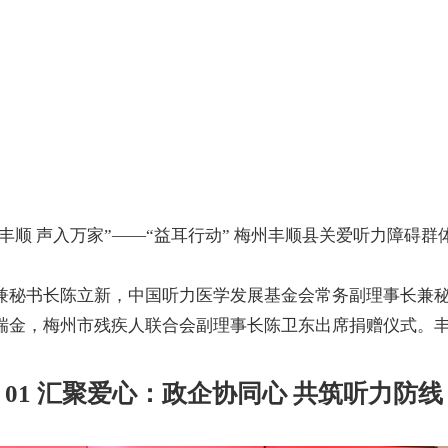
丰顺 声入万家
”——“
益耳行动
”
梅州丰顺县关爱听力障碍群
兼秘书长陈立新，中国听力医学发展基金会常务副理事长兼
瑞金，梅州市残疾人联合会副理事长陈卫东出席捐赠仪式。
01
汇聚爱心
：
政企协同心
共筑听力防线