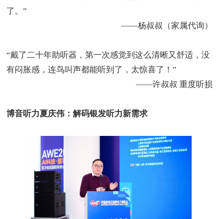
了。
”
——
杨叔叔（家属代询）
“
戴了二十年助听器，第一次感觉到这么清晰又舒适，没
有闷胀感，连鸟叫声都能听到了，太惊喜了！
”
——
许叔叔 重度听损
博音听力夏庆伟：解码银发听力新需求