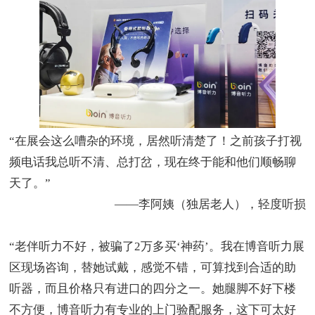
“
在展会这么嘈杂的环境，居然听清楚了！之前孩子打视
频电话我总听不清、总打岔，现在终于能和他们顺畅聊
天了。
”
——
李阿姨（独居老人），轻度听损
“
老伴听力不好，被骗了
2
万多买
‘
神药
’
。我在博音听力展
区现场咨询，替她试戴，感觉不错，可算找到合适的助
听器，而且价格只有进口的四分之一。她腿脚不好下楼
不方便，博音听力有专业的上门验配服务，这下可太好