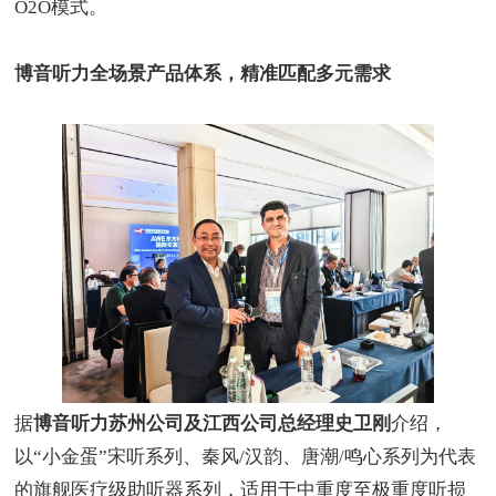
O2O
模式。
博音听力全场景产品体系，精准匹配多元需求
据
博音听力苏州公司及江西公司总经理史卫刚
介绍，
以
“
小金蛋
”
宋听系列、秦风
/
汉韵、唐潮
/
鸣心系列为代表
的旗舰医疗级助听器系列，适用于中重度至极重度听损