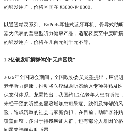
的银发用户，价格区间在
¥3800-¥48800
。
以通透精灵系列、
BoPods
耳挂式蓝牙耳机、骨导式助听
器为代表的普惠型听力健康产品，适配轻度至中度听损
的银发用户，价格在几百元到千元不等。
1.2
亿银发听损群体的
“
无声困境
”
2026
年全国两会期间，全国政协委员龙墨提出，应促进
老年听力健康，推动将医疗级助听器纳入专项补贴及医
保支付体系。龙墨指出，我国约
1.2
亿老年人患有听损，
未经干预的听损会显著增加患痴呆症、跌倒及抑郁的风
险，造成沉重的社会与家庭负担，在目前，助听器补贴
覆盖面窄，多限于持残疾证人群，也有部分人群因价格
问题未选佩戴助听器。