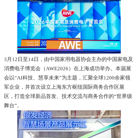
3
月
12
日至
14
日，由中国家用电器协会主办的中国家电及
消费电子博览会（
AWE2026
）在上海成功举办。本届展
会以
“AI
科技、慧享未来
”
为主题，汇聚全球
1200
余家领
军企业，并首次设立上海东方枢纽国际商务合作区展
区，打造全球新品首发、技术交流与商务合作的
“
世界级
舞台
”
。