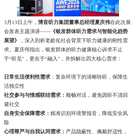
3
月
13
日上午，
博音听力集团董事总经理夏庆伟
在此次展
会发表主题演讲
——
《银发群体听力需求与智能化趋势
展望》
，深入剖析老龄化社会背景下听力健康的刚性需
求。夏庆伟指出，银发群体的听力健康核心诉求不止
于
“
听见
”
，更在于
“
融入
”
，并拆解出四大核心需求：
日常生活便利性需求
：复杂环境下的清晰聆听，保障生
活独立性
社交参与与情感联结需求：
顺畅对话，避免因听不清回
避社交
自身安全保障需求：
精准识别环境警报音，降低安全风
险
心理尊严与自我认同需求：
产品隐蔽性、佩戴舒适性，