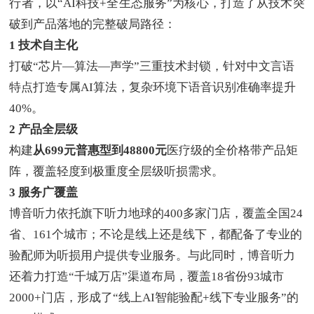
行者，以
“AI科技+全生态服务”为核心，打造了从技术突
破到产品落地的完整破局路径：
1
技术自主化
打破
“
芯片
—
算法
—
声学
”
三重技术封锁，针对中文言语
特点打造专属
AI
算法，复杂环境下语音识别准确率提升
40%
。
2
产品全层级
构建
从
699
元普惠型到
48800
元
医疗级的全价格带产品矩
阵，覆盖轻度到极重度全层级听损需求。
3
服务广覆盖
博音听力依托旗下听力地球的
400
多家门店，覆盖全国
24
省、
161
个城市；不论是线上还是线下，都配备了专业的
验配师为听损用户提供专业服务。与此同时，博音听力
还着力打造
“
千城万店
”
渠道布局，覆盖
18
省份
93
城市
2000+
门店，形成了
“
线上
AI
智能验配
+
线下专业服务
”
的