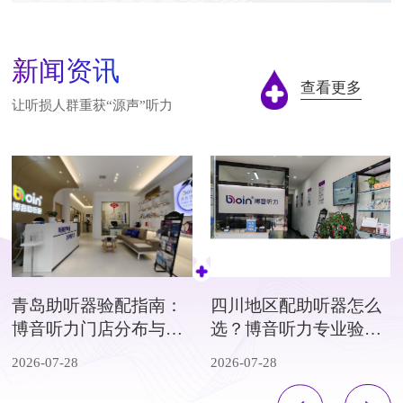
民航店
民航店
新闻资讯
查看更多
门店地址：
北京市-朝阳区朝阳路71号锐城国际3层312室助
让听损人群重获“源声”听力
听器验配中心（民航总医院对面）
联系电话：
15011182759
上海徐汇店
上海徐汇店
门店地址：
上海市徐汇区宛平南路 277号丙
联系电话：
16621316192/13601704187
青岛助听器验配指南：
四川地区配助听器怎么
博音听力门店分布与科
选？博音听力专业验配
学验配流程解析
与评估指南
上海黄浦店
上海黄浦店
2026-07-28
2026-07-28