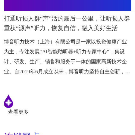
关于我们
打通听损人群“声”活的最后一公里，让听损人群
重获“源声”听力，恢复自信，融入美好生活
博音听力技术（上海）有限公司是一家以投资健康产业
为主，专注发展“AI智能助听器+听力专家中心”，集设
计、研发、生产、销售和服务于一体的国家高新技术企
业。自2019年6月成立以来，博音听力坚持自主创新，已
形成包括云听SiP芯片、医疗级 助听器在内的全链产品
线，旗下拥有博音助听器、贝聆美、伯朗耳、铂茵四大
品牌矩阵和全国加盟服务中心——听力地球助听器全国
连锁服务联盟。
查看更多